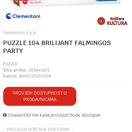
Clementoni S.p.A.
PUZZLE 104 BRILIJANT FALMINGOS
PARTY
PUZZLE
Šifra artikla:
205041671
Barkod:
8005125201518
PROVJERI DOSTUPNOST U
PRODAVNICAMA
Obavestite me kada proizvod bude dostupan
PROIZVOD VIŠE NIJE DOSTUPAN