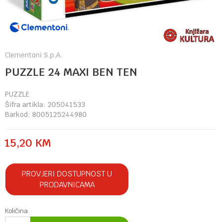
Clementoni S.p.A.
PUZZLE 24 MAXI BEN TEN
PUZZLE
Šifra artikla:
205041533
Barkod:
8005125244980
15,20
KM
PROVJERI DOSTUPNOST U
PRODAVNICAMA
Količina: