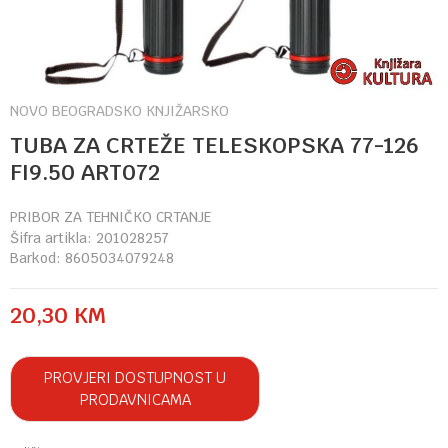
NOVO BEOGRADSKO KNJIŽARSKO
TUBA ZA CRTEŽE TELESKOPSKA 77-126
FI9.50 ART072
PRIBOR ZA TEHNIČKO CRTANJE
Šifra artikla:
201028257
Barkod:
8605034079248
20,30
KM
PROVJERI DOSTUPNOST U
PRODAVNICAMA