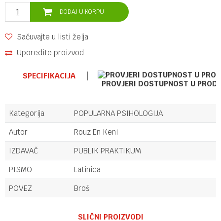
DODAJ U KORPU
Sačuvajte u listi želja
Uporedite proizvod
SPECIFIKACIJA
PROVJERI DOSTUPNOST U PROD
Kategorija
POPULARNA PSIHOLOGIJA
Autor
Rouz En Keni
IZDAVAČ
PUBLIK PRAKTIKUM
PISMO
Latinica
POVEZ
Broš
Ime/Nadimak
SLIČNI PROIZVODI