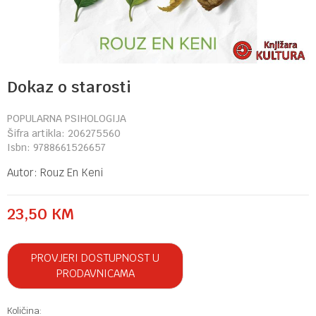
Dokaz o starosti
POPULARNA PSIHOLOGIJA
Šifra artikla:
206275560
Isbn:
9788661526657
Autor:
Rouz En Keni
23,50
KM
PROVJERI DOSTUPNOST U
PRODAVNICAMA
Količina: