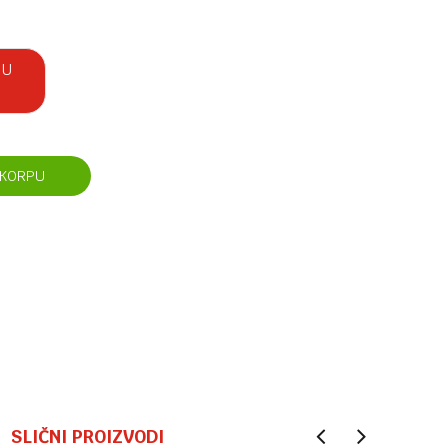
 U
 KORPU
SLIČNI PROIZVODI