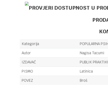
PROD
KO
Kategorija
POPULARNA PSI
Autor
Nagisa Tacumi
IZDAVAČ
PUBLIK PRAKTI
PISMO
Latinica
POVEZ
Broš
Ime/Nadimak