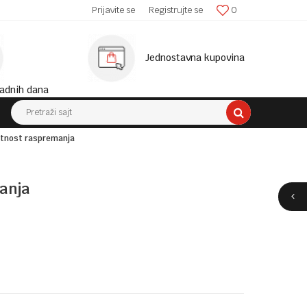
SIGURNA ISPORUKA!
Prijavite se
Registrujte se
0
MINIM
Jednostavna kupovina
adnih dana
Pretraži sajt
tnost raspremanja
anja