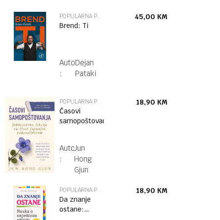
POPULARNA PSIHOLOGIJA
45,00
KM
Brend: Ti
Autor
Dejan
:
Pataki
POPULARNA PSIHOLOGIJA
18,90
KM
Časovi
samopoštovanja
Autor
Jun
:
Hong
Gjun
POPULARNA PSIHOLOGIJA
18,90
KM
Da znanje
ostane:
Nauka o