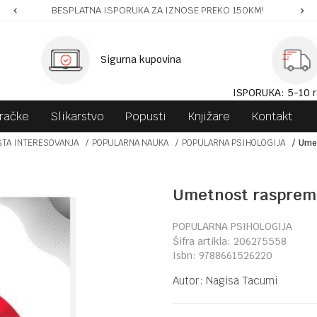
BESPLATNA ISPORUKA ZA IZNOSE PREKO 150KM!
Sigurna kupovina
ISPORUKA: 5-10 r
gračke
Slikarstvo
Popusti
Knjižare
Kontakt
ŠTA INTERESOVANJA
POPULARNA NAUKA
POPULARNA PSIHOLOGIJA
Ume
Umetnost rasprem
POPULARNA PSIHOLOGIJA
Šifra artikla:
206275558
Isbn:
9788661526220
Autor:
Nagisa Tacumi