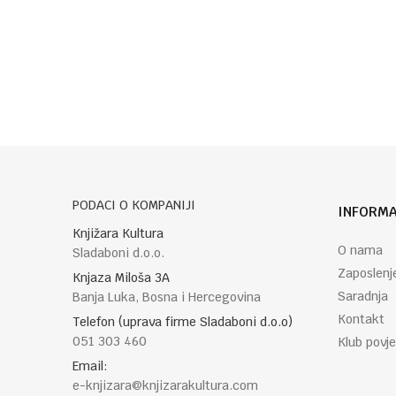
Poruka
POŠALJI
PODACI O KOMPANIJI
INFORMA
Knjižara Kultura
O nama
Sladaboni d.o.o.
Zaposlenj
Knjaza Miloša 3A
Saradnja
Banja Luka, Bosna i Hercegovina
Kontakt
Telefon (uprava firme Sladaboni d.o.o)
051 303 460
Klub povje
Email:
e-knjizara@knjizarakultura.com