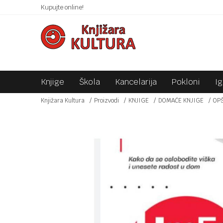
 10KM!
Kupujte online!
SIGURNO PLAĆANJE PLATNIM KARTICAMA!
Knjige
Škola
Kancelarija
Pokloni
I
Knjižara Kultura
Proizvodi
KNJIGE
DOMAĆE KNJIGE
OP