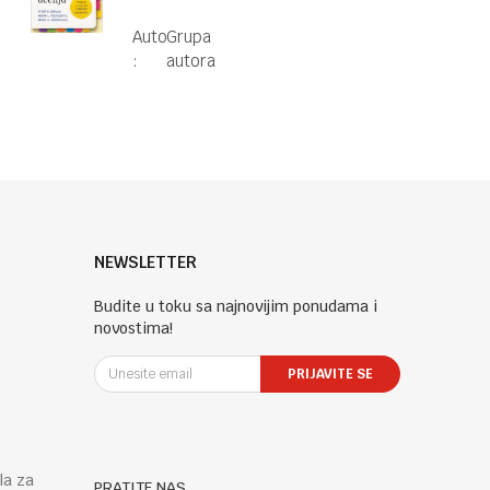
uspešnom
Autor
Grupa
učenju
:
autora
NEWSLETTER
Budite u toku sa najnovijim ponudama i
novostima!
PRIJAVITE SE
la za
PRATITE NAS