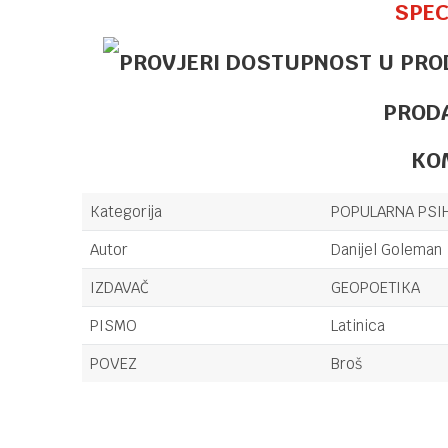
SPEC
PROD
KO
Kategorija
POPULARNA PSI
Autor
Danijel Goleman
IZDAVAČ
GEOPOETIKA
PISMO
Latinica
POVEZ
Broš
Ime/Nadimak