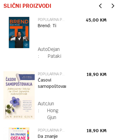
SLIČNI PROIZVODI
POPULARNA PSIHOLOGIJA
45,00
KM
Brend: Ti
Autor
Dejan
:
Pataki
POPULARNA PSIHOLOGIJA
18,90
KM
Časovi
samopoštovanja
Autor
Jun
:
Hong
Gjun
POPULARNA PSIHOLOGIJA
18,90
KM
Da znanje