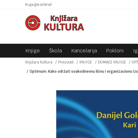
 10KM!
Kupujte online!
SIGURNO PLAĆANJE PLATNIM KARTICAMA!
Knjige
Škola
Kancelarija
Pokloni
I
Knjižara Kultura
Proizvodi
KNJIGE
DOMAĆE KNJIGE
OP
Optimum: Kako održati svakodnevnu ličnu i organizacionu iz