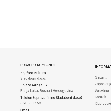
Poruka
POŠALJI
PODACI O KOMPANIJI
INFORMA
Knjižara Kultura
O nama
Sladaboni d.o.o.
Zaposlenj
Knjaza Miloša 3A
Saradnja
Banja Luka, Bosna i Hercegovina
Kontakt
Telefon (uprava firme Sladaboni d.o.o)
051 303 460
Klub povje
Email: