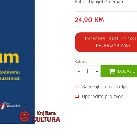
Autor:
Danijel Goleman
24,90
KM
PROVJERI DOSTUPNOST
PRODAVNICAMA
Količina:
DODAJ U
Sačuvajte u listi želja
Uporedite proizvod