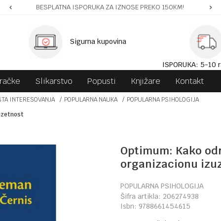
BESPLATNA ISPORUKA ZA IZNOSE PREKO 150KM!
Sigurna kupovina
ISPORUKA: 5-10 r
gračke
Slikarstvo
Popusti
Knjižare
Kontakt
ŠTA INTERESOVANJA
POPULARNA NAUKA
POPULARNA PSIHOLOGIJA
uzetnost
Optimum: Kako odr
organizacionu izu
POPULARNA PSIHOLOGIJA
Šifra artikla:
206274938
Isbn:
9788661454615