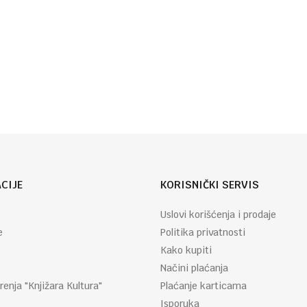
Beše
Vaspitanje
CIJE
KORISNIČKI SERVIS
Uslovi korišćenja i prodaje
e
Politika privatnosti
Kako kupiti
Načini plaćanja
renja "Knjižara Kultura"
Plaćanje karticama
Isporuka