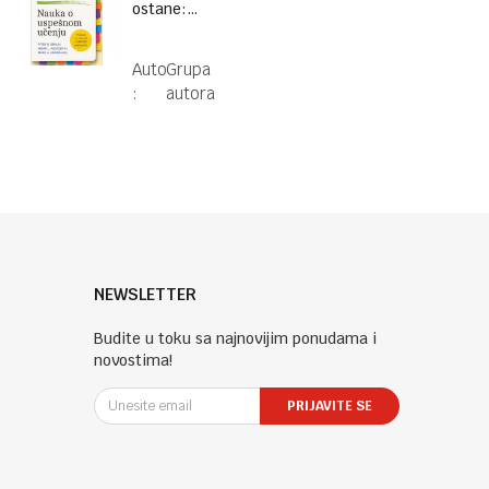
ostane:
Nauka o
uspešnom
Autor
Grupa
učenju
:
autora
NEWSLETTER
Budite u toku sa najnovijim ponudama i
novostima!
PRIJAVITE SE