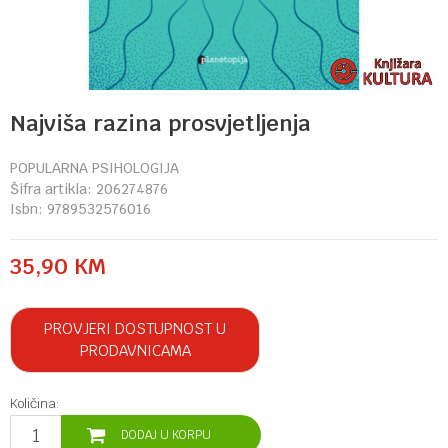
Najviša razina prosvjetljenja
POPULARNA PSIHOLOGIJA
Šifra artikla:
206274876
Isbn:
9789532576016
35,90
KM
PROVJERI DOSTUPNOST U
PRODAVNICAMA
Količina:
DODAJ U KORPU