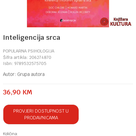
Inteligencija srca
POPULARNA PSIHOLOGIJA
Šifra artikla:
206274870
Isbn:
9789532575705
Autor:
Grupa autora
36,90
KM
PROVJERI DOSTUPNOST U
PRODAVNICAMA
Količina: