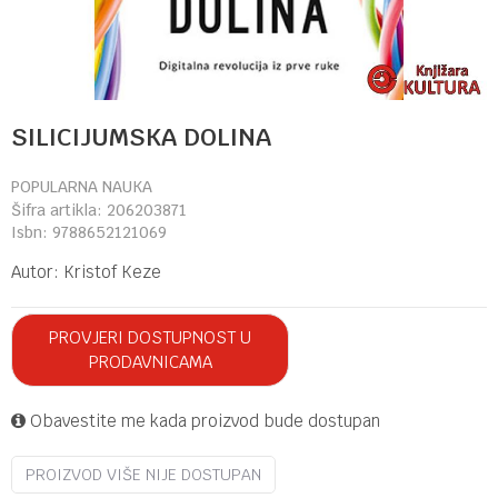
SILICIJUMSKA DOLINA
POPULARNA NAUKA
Šifra artikla:
206203871
Isbn:
9788652121069
Autor:
Kristof Keze
PROVJERI DOSTUPNOST U
PRODAVNICAMA
Obavestite me kada proizvod bude dostupan
PROIZVOD VIŠE NIJE DOSTUPAN