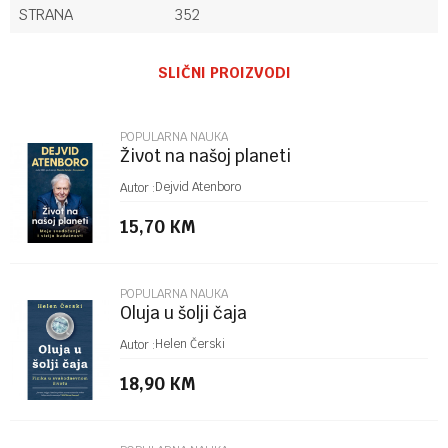
STRANA
352
Ime/Nadimak
SLIČNI PROIZVODI
Email
POPULARNA NAUKA
Život na našoj planeti
Poruka
Dejvid Atenboro
Autor :
15,70
KM
POPULARNA NAUKA
Oluja u šolji čaja
POŠALJI
Helen Čerski
Autor :
18,90
KM