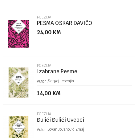
Email
POEZIJA
PESMA OSKAR DAVIČO
24,00
KM
Poruka
POEZIJA
Izabrane Pesme
POŠALJI
Sergej Jesenjin
Autor :
14,00
KM
POEZIJA
Đulići Đulići Uveoci
Jovan Jovanović Zmaj
Autor :