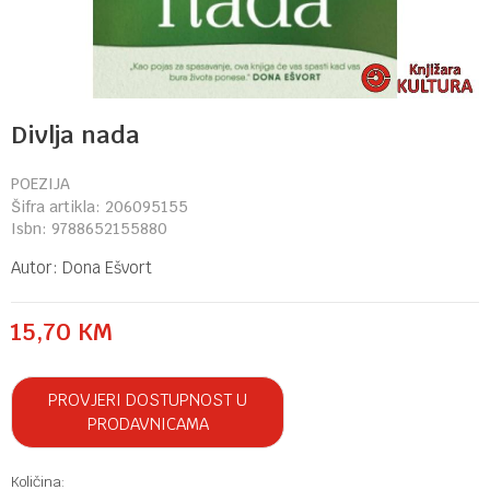
Divlja nada
POEZIJA
Šifra artikla:
206095155
Isbn:
9788652155880
Autor:
Dona Ešvort
15,70
KM
PROVJERI DOSTUPNOST U
PRODAVNICAMA
Količina: