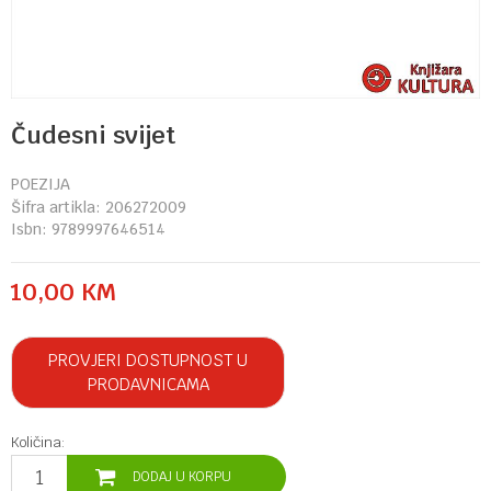
Čudesni svijet
POEZIJA
Šifra artikla:
206272009
Isbn:
9789997646514
10,00
KM
PROVJERI DOSTUPNOST U
PRODAVNICAMA
Količina:
DODAJ U KORPU