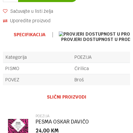
Sačuvajte u listi želja
Uporedite proizvod
SPECIFIKACIJA
PROVJERI DOSTUPNOST U PROD
Kategorija
POEZIJA
PISMO
Ćirilica
POVEZ
Broš
Ime/Nadimak
SLIČNI PROIZVODI
Email
POEZIJA
PESMA OSKAR DAVIČO
24,00
KM
Poruka