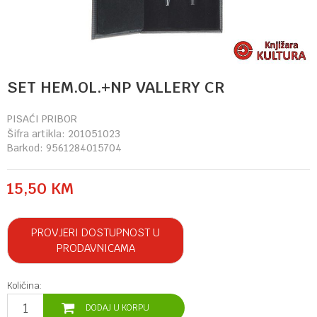
SET HEM.OL.+NP VALLERY CR
PISAĆI PRIBOR
Šifra artikla:
201051023
Barkod:
9561284015704
15,50
KM
PROVJERI DOSTUPNOST U
PRODAVNICAMA
Količina:
DODAJ U KORPU