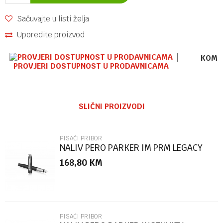
Sačuvajte u listi želja
Uporedite proizvod
KOME
PROVJERI DOSTUPNOST U PRODAVNICAMA
Ime/Nadimak
SLIČNI PROIZVODI
Email
PISAĆI PRIBOR
NALIV PERO PARKER IM PRM LEGACY
CT F
168,80
KM
Poruka
PISAĆI PRIBOR