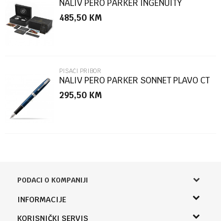
NALIV PERO PARKER INGENUITY
LEGACY CT F
485,50
KM
POŠALJI
PISAĆI PRIBOR
NALIV PERO PARKER SONNET PLAVO CT
M
295,50
KM
PODACI O KOMPANIJI
Knjižara Kultura
INFORMACIJE
Sladaboni d.o.o.
O nama
KORISNIČKI SERVIS
Knjaza Miloša 3A