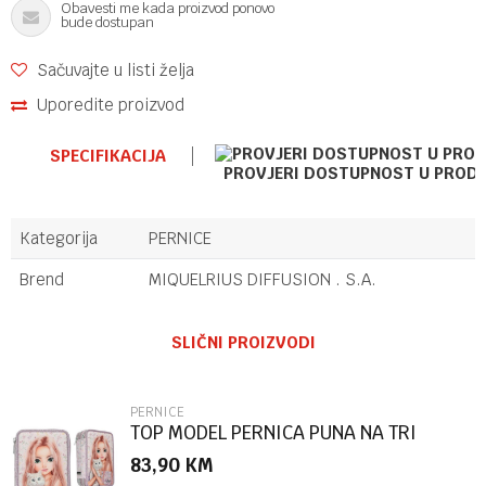
Obavesti me kada proizvod ponovo
bude dostupan
Sačuvajte u listi želja
Uporedite proizvod
SPECIFIKACIJA
PROVJERI DOSTUPNOST U PROD
Kategorija
PERNICE
Brend
MIQUELRIUS DIFFUSION . S.A.
Ime/Nadimak
SLIČNI PROIZVODI
Email
PERNICE
TOP MODEL PERNICA PUNA NA TRI
SPRATA BLOOMING KITTY
83,90
KM
Poruka