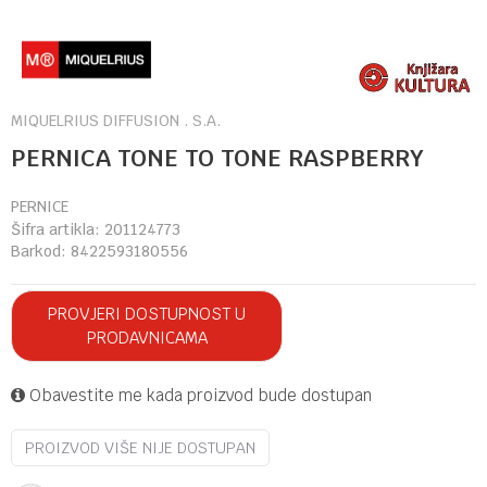
MIQUELRIUS DIFFUSION . S.A.
PERNICA TONE TO TONE RASPBERRY
PERNICE
Šifra artikla:
201124773
Barkod:
8422593180556
PROVJERI DOSTUPNOST U
PRODAVNICAMA
Obavestite me kada proizvod bude dostupan
PROIZVOD VIŠE NIJE DOSTUPAN