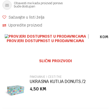
Obavesti me kada proizvod ponovo
bude dostupan
Sačuvajte u listi želja
Uporedite proizvod
KOME
PROVJERI DOSTUPNOST U PRODAVNICAMA
Ime/Nadimak
SLIČNI PROIZVODI
Email
PAKOVANJE I ČESTITKE
UKRASNA KUTIJA DONUTS /2
MARPIMAR
4,50
KM
Poruka