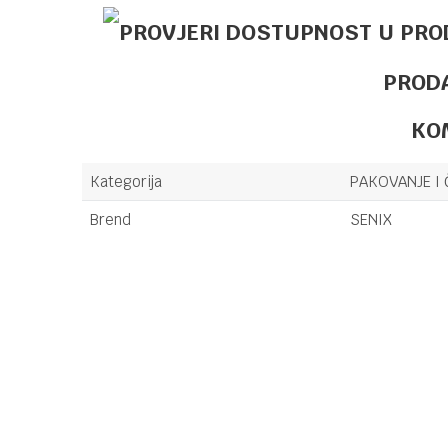
PROD
KO
Kategorija
PAKOVANJE I 
Brend
SENIX
Ime/Nadimak
Poruka