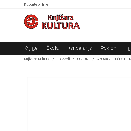
 10KM!
Kupujte online!
SIGURNO PLAĆANJE PLATNIM KARTICAMA!
Knjige
Škola
Kancelarija
Pokloni
I
Knjižara Kultura
Proizvodi
POKLONI
PAKOVANJE I ČESTIT