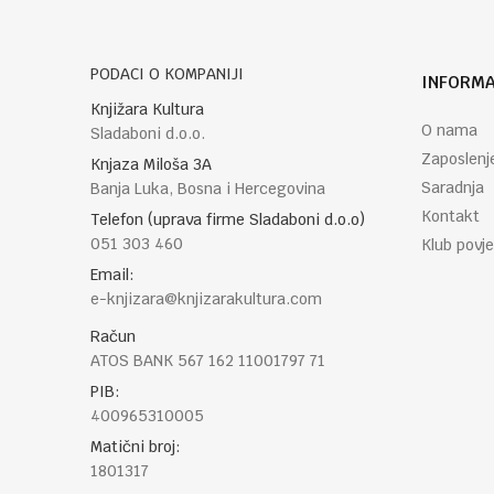
PODACI O KOMPANIJI
INFORMA
POŠALJI
Knjižara Kultura
O nama
Sladaboni d.o.o.
Zaposlenj
Knjaza Miloša 3A
Saradnja
Banja Luka, Bosna i Hercegovina
Kontakt
Telefon (uprava firme Sladaboni d.o.o)
051 303 460
Klub povje
Email:
e-knjizara@knjizarakultura.com
Račun
ATOS BANK 567 162 11001797 71
PIB:
400965310005
Matični broj:
1801317