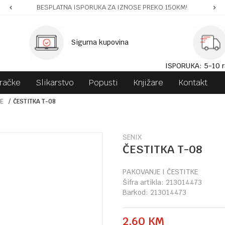
BESPLATNA ISPORUKA ZA IZNOSE PREKO 150KM!
Sigurna kupovina
ISPORUKA: 5-10 r
gračke
Slikarstvo
Popusti
Knjižare
Kontakt
KE
ČESTITKA T-08
SENIX
ČESTITKA T-08
PAKOVANJE I ČESTITKE
Šifra artikla:
213014473
Barkod:
213014473
2,60
KM