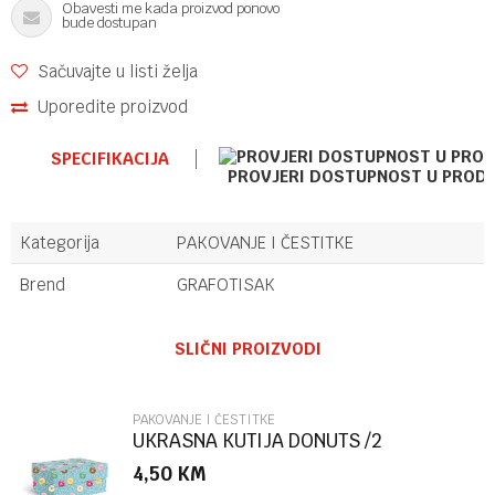
Obavesti me kada proizvod ponovo
bude dostupan
Sačuvajte u listi želja
Uporedite proizvod
SPECIFIKACIJA
PROVJERI DOSTUPNOST U PROD
Kategorija
PAKOVANJE I ČESTITKE
Brend
GRAFOTISAK
Ime/Nadimak
SLIČNI PROIZVODI
Email
PAKOVANJE I ČESTITKE
UKRASNA KUTIJA DONUTS /2
MARPIMAR
4,50
KM
Poruka