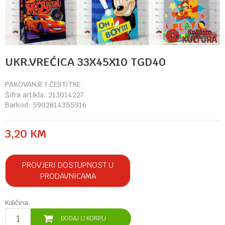
UKR.VREĆICA 33X45X10 TGD40
PAKOVANJE I ČESTITKE
Šifra artikla:
213014227
Barkod:
5902814355916
3,20
KM
PROVJERI DOSTUPNOST U
PRODAVNICAMA
Količina:
DODAJ U KORPU