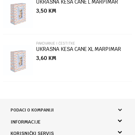
UKRASNA KESA CANE L MARPIMAR
3,50
KM
POŠALJI
PAKOVANJE I ČESTITKE
UKRASNA KESA CANE XL MARPIMAR
3,60
KM
PODACI O KOMPANIJI
Knjižara Kultura
INFORMACIJE
Sladaboni d.o.o.
O nama
KORISNIČKI SERVIS
Knjaza Miloša 3A