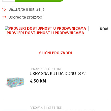
Sačuvajte u listi želja
Uporedite proizvod
KOME
PROVJERI DOSTUPNOST U PRODAVNICAMA
Ime/Nadimak
SLIČNI PROIZVODI
Email
PAKOVANJE I ČESTITKE
UKRASNA KUTIJA DONUTS /2
MARPIMAR
4,50
KM
Poruka
PAKOVANJE I ČESTITKE