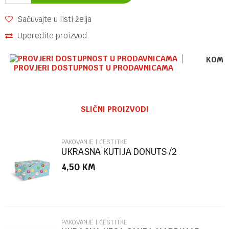
Sačuvajte u listi želja
Uporedite proizvod
KOME
PROVJERI DOSTUPNOST U PRODAVNICAMA
Ime/Nadimak
SLIČNI PROIZVODI
Email
PAKOVANJE I ČESTITKE
UKRASNA KUTIJA DONUTS /2
MARPIMAR
4,50
KM
Poruka
PAKOVANJE I ČESTITKE