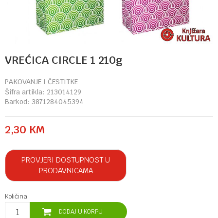
VREĆICA CIRCLE 1 210g
PAKOVANJE I ČESTITKE
Šifra artikla:
213014129
Barkod:
3871284045394
2,30
KM
PROVJERI DOSTUPNOST U
PRODAVNICAMA
Količina:
DODAJ U KORPU