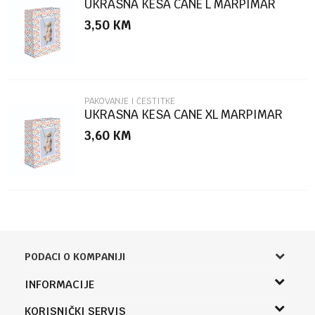
UKRASNA KESA CANE L MARPIMAR
3,50
KM
POŠALJI
PAKOVANJE I ČESTITKE
UKRASNA KESA CANE XL MARPIMAR
3,60
KM
PODACI O KOMPANIJI
Knjižara Kultura
INFORMACIJE
Sladaboni d.o.o.
O nama
KORISNIČKI SERVIS
Knjaza Miloša 3A