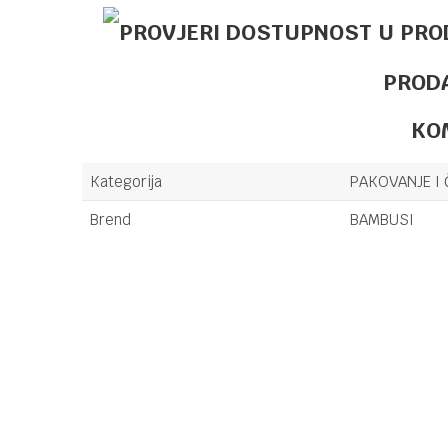
PROD
KO
Kategorija
PAKOVANJE I 
Brend
BAMBUSI
Ime/Nadimak
Poruka