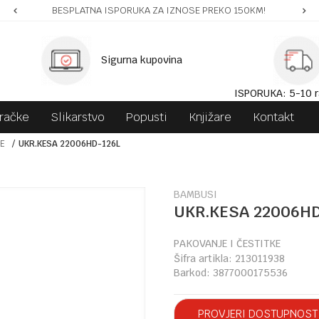
BESPLATNA ISPORUKA ZA IZNOSE PREKO 150KM!
Sigurna kupovina
ISPORUKA: 5-10 r
gračke
Slikarstvo
Popusti
Knjižare
Kontakt
KE
UKR.KESA 22006HD-126L
BAMBUSI
UKR.KESA 22006HD
PAKOVANJE I ČESTITKE
Šifra artikla:
213011938
Barkod:
3877000175536
PROVJERI DOSTUPNOST