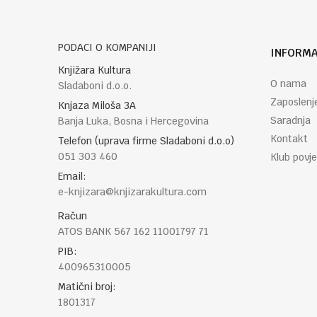
PODACI O KOMPANIJI
INFORMA
POŠALJI
Knjižara Kultura
O nama
Sladaboni d.o.o.
Zaposlenj
Knjaza Miloša 3A
Saradnja
Banja Luka, Bosna i Hercegovina
Kontakt
Telefon (uprava firme Sladaboni d.o.o)
051 303 460
Klub povje
Email:
e-knjizara@knjizarakultura.com
Račun
ATOS BANK 567 162 11001797 71
PIB:
400965310005
Matični broj:
1801317