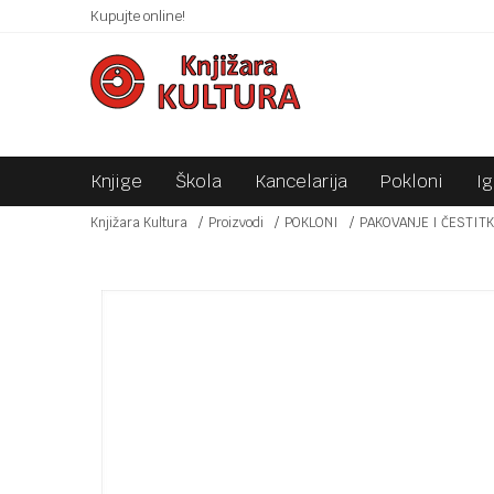
 10KM!
Kupujte online!
SIGURNO PLAĆANJE PLATNIM KARTICAMA!
Knjige
Škola
Kancelarija
Pokloni
I
Knjižara Kultura
Proizvodi
POKLONI
PAKOVANJE I ČESTIT