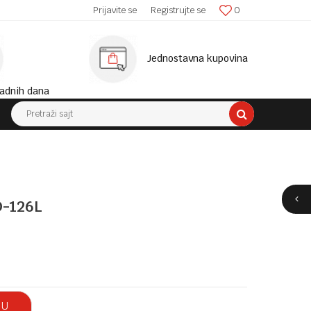
SIGURNA ISPORUKA!
Prijavite se
Registrujte se
0
MINIM
Jednostavna kupovina
adnih dana
Pretraži sajt
-126L
 U