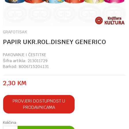
GRAFOTISAK
PAPIR UKR.ROL.DISNEY GENERICO
PAKOVANJE I ČESTITKE
Šifra artikla:
213011729
Barkod:
8006715204131
2,30
KM
PROVJERI DOSTUPNOST U
PRODAVNICAMA
Količina: