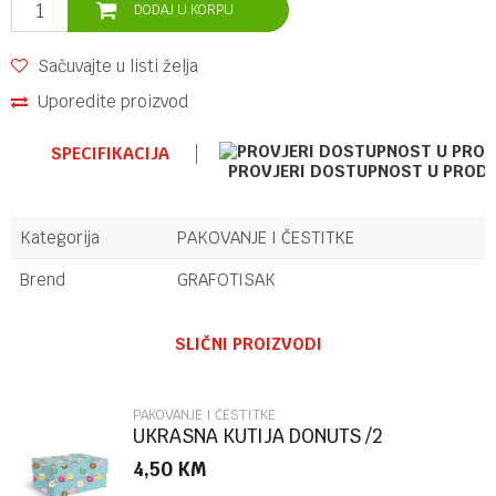
DODAJ U KORPU
Sačuvajte u listi želja
Uporedite proizvod
SPECIFIKACIJA
PROVJERI DOSTUPNOST U PROD
Kategorija
PAKOVANJE I ČESTITKE
Brend
GRAFOTISAK
Ime/Nadimak
SLIČNI PROIZVODI
Email
PAKOVANJE I ČESTITKE
UKRASNA KUTIJA DONUTS /2
MARPIMAR
4,50
KM
Poruka