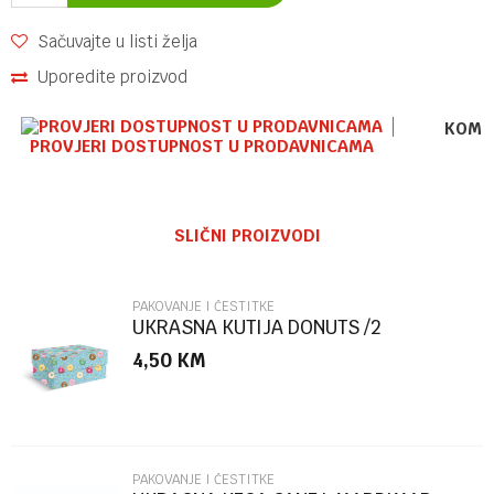
Sačuvajte u listi želja
Uporedite proizvod
KOME
PROVJERI DOSTUPNOST U PRODAVNICAMA
Ime/Nadimak
SLIČNI PROIZVODI
Email
PAKOVANJE I ČESTITKE
UKRASNA KUTIJA DONUTS /2
MARPIMAR
4,50
KM
Poruka
PAKOVANJE I ČESTITKE