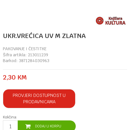
UKR.VREĆICA UV M ZLATNA
PAKOVANJE I ČESTITKE
Šifra artikla:
213011239
Barkod:
3871284030963
2,30
KM
PROVJERI DOSTUPNOST U
PRODAVNICAMA
Količina:
DODAJ U KORPU