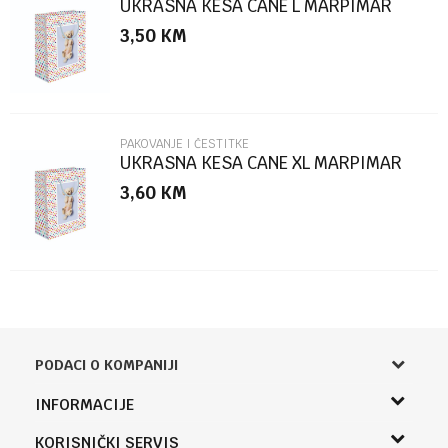
UKRASNA KESA CANE L MARPIMAR
3,50
KM
POŠALJI
PAKOVANJE I ČESTITKE
UKRASNA KESA CANE XL MARPIMAR
3,60
KM
PODACI O KOMPANIJI
Knjižara Kultura
INFORMACIJE
Sladaboni d.o.o.
O nama
KORISNIČKI SERVIS
Knjaza Miloša 3A