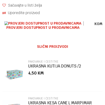
Sačuvajte u listi želja
Uporedite proizvod
KOME
PROVJERI DOSTUPNOST U PRODAVNICAMA
Ime/Nadimak
SLIČNI PROIZVODI
Email
PAKOVANJE I ČESTITKE
UKRASNA KUTIJA DONUTS /2
MARPIMAR
4,50
KM
Poruka
PAKOVANJE I ČESTITKE
UKRASNA KESA CANE L MARPIMAR