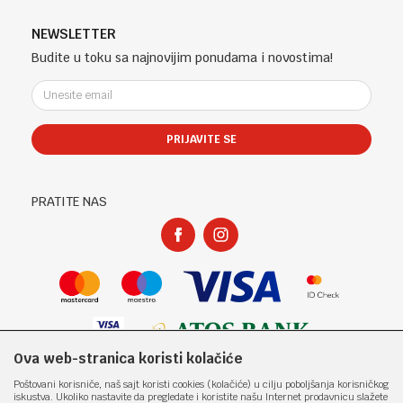
Banja Luka, Bosna i Hercegovina
Uslovi korišćenja i prodaje
Saradnja
Telefon (uprava firme Sladaboni d.o.o)
Politika privatnosti
NEWSLETTER
Kontakt
051 303 460
Kako kupiti
Budite u toku sa najnovijim ponudama i novostima!
Klub povjerenja "Knjižara Kultura"
Email:
Načini plaćanja
e-knjizara@knjizarakultura.com
Plaćanje karticama
Isporuka
PRIJAVITE SE
Račun
Zamjena veličine i zamjena artikla za drugi
ATOS BANK 567 162 11001797 71
Reklamacije
PIB:
Povraćaj sredstava
PRATITE NAS
400965310005
Pravo na odustajanje
Matični broj:
Najčešća pitanja
1801317
Ova web-stranica koristi kolačiće
Nastojimo da budemo što precizniji u opisu proizvoda, prikazu slika i samih
Poštovani korisniče, naš sajt koristi cookies (kolačiće) u cilju poboljšanja korisničkog
cijena, ali ne možemo garantovati da su sve informacije kompletne i bez
iskustva. Ukoliko nastavite da pregledate i koristite našu Internet prodavnicu slažete