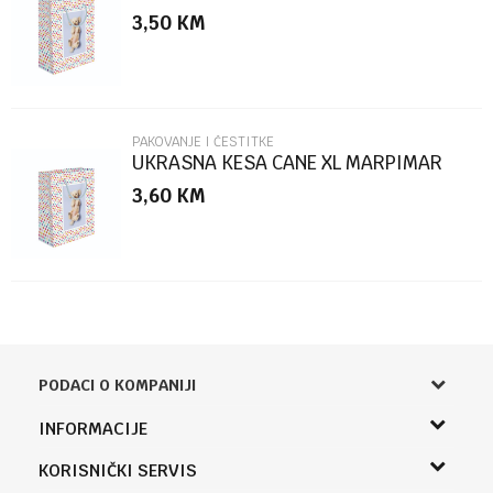
3,50
KM
POŠALJI
PAKOVANJE I ČESTITKE
UKRASNA KESA CANE XL MARPIMAR
3,60
KM
PODACI O KOMPANIJI
Knjižara Kultura
INFORMACIJE
Sladaboni d.o.o.
O nama
KORISNIČKI SERVIS
Knjaza Miloša 3A
Zaposlenje