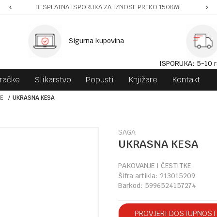
BESPLATNA ISPORUKA ZA IZNOSE PREKO 150KM!
Sigurna kupovina
ISPORUKA: 5-10 r
gračke
Slikarstvo
Popusti
Knjižare
Kontakt
KE
UKRASNA KESA
SAGA
UKRASNA KESA
PAKOVANJE I ČESTITKE
Šifra artikla:
213015209
Barkod:
5996524157274
PROVJERI DOSTUPNOST