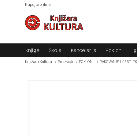
 10KM!
Kupujte online!
SIGURNO PLAĆANJE PLATNIM KARTICAMA!
Knjige
Škola
Kancelarija
Pokloni
I
Knjižara Kultura
Proizvodi
POKLONI
PAKOVANJE I ČESTIT