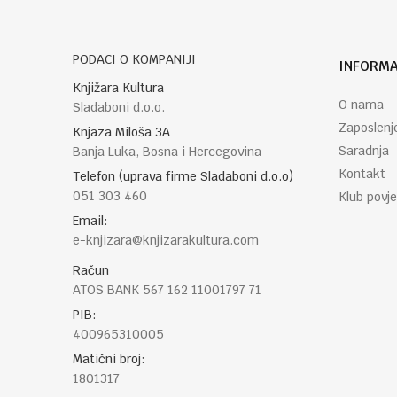
PODACI O KOMPANIJI
INFORMA
POŠALJI
Knjižara Kultura
O nama
Sladaboni d.o.o.
Zaposlenj
Knjaza Miloša 3A
Saradnja
Banja Luka, Bosna i Hercegovina
Kontakt
Telefon (uprava firme Sladaboni d.o.o)
051 303 460
Klub povje
Email:
e-knjizara@knjizarakultura.com
Račun
ATOS BANK 567 162 11001797 71
PIB:
400965310005
Matični broj:
1801317