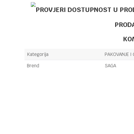
PROD
KO
Kategorija
PAKOVANJE I 
Brend
SAGA
Ime/Nadimak
Poruka