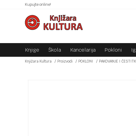
 10KM!
Kupujte online!
SIGURNO PLAĆANJE PLATNIM KARTICAMA!
Knjige
Škola
Kancelarija
Pokloni
I
Knjižara Kultura
Proizvodi
POKLONI
PAKOVANJE I ČESTIT