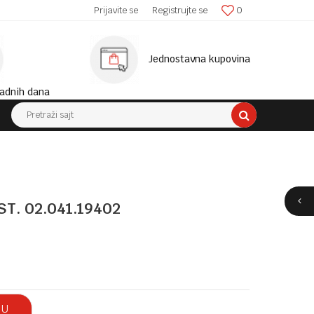
SIGURNA ISPORUKA!
Prijavite se
Registrujte se
0
MINIM
Jednostavna kupovina
adnih dana
Pretraži sajt
T. 02.041.19402
 U