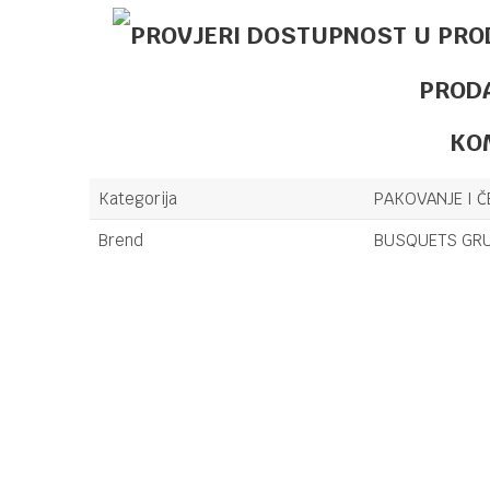
PROD
KO
Kategorija
PAKOVANJE I Č
Brend
BUSQUETS GRU
Ime/Nadimak
Poruka