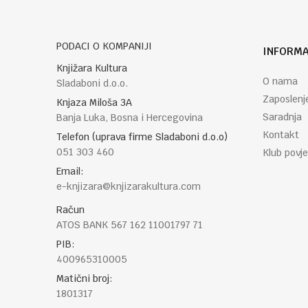
PODACI O KOMPANIJI
INFORMA
POŠALJI
Knjižara Kultura
O nama
Sladaboni d.o.o.
Zaposlenj
Knjaza Miloša 3A
Saradnja
Banja Luka, Bosna i Hercegovina
Kontakt
Telefon (uprava firme Sladaboni d.o.o)
051 303 460
Klub povje
Email:
e-knjizara@knjizarakultura.com
Račun
ATOS BANK 567 162 11001797 71
PIB:
400965310005
Matični broj:
1801317