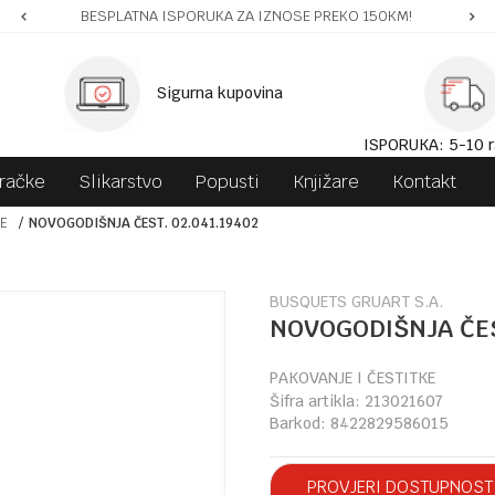
BESPLATNA ISPORUKA ZA IZNOSE PREKO 150KM!
Sigurna kupovina
ISPORUKA: 5-10 r
gračke
Slikarstvo
Popusti
Knjižare
Kontakt
KE
NOVOGODIŠNJA ČEST. 02.041.19402
BUSQUETS GRUART S.A.
NOVOGODIŠNJA ČES
PAKOVANJE I ČESTITKE
Šifra artikla:
213021607
Barkod:
8422829586015
PROVJERI DOSTUPNOST