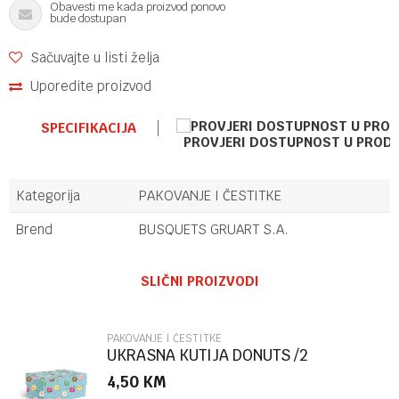
Obavesti me kada proizvod ponovo
bude dostupan
Sačuvajte u listi želja
Uporedite proizvod
SPECIFIKACIJA
PROVJERI DOSTUPNOST U PROD
Kategorija
PAKOVANJE I ČESTITKE
Brend
BUSQUETS GRUART S.A.
Ime/Nadimak
SLIČNI PROIZVODI
Email
PAKOVANJE I ČESTITKE
UKRASNA KUTIJA DONUTS /2
MARPIMAR
4,50
KM
Poruka