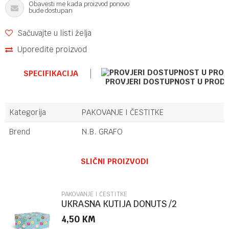
Obavesti me kada proizvod ponovo
bude dostupan
Sačuvajte u listi želja
Uporedite proizvod
SPECIFIKACIJA
PROVJERI DOSTUPNOST U PROD
Kategorija
PAKOVANJE I ČESTITKE
Brend
N.B. GRAFO
Ime/Nadimak
SLIČNI PROIZVODI
Email
PAKOVANJE I ČESTITKE
UKRASNA KUTIJA DONUTS /2
MARPIMAR
4,50
KM
Poruka