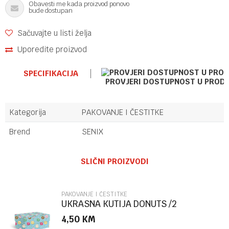
Obavesti me kada proizvod ponovo
bude dostupan
Sačuvajte u listi želja
Uporedite proizvod
SPECIFIKACIJA
PROVJERI DOSTUPNOST U PROD
Kategorija
PAKOVANJE I ČESTITKE
Brend
SENIX
Ime/Nadimak
SLIČNI PROIZVODI
Email
PAKOVANJE I ČESTITKE
UKRASNA KUTIJA DONUTS /2
MARPIMAR
4,50
KM
Poruka