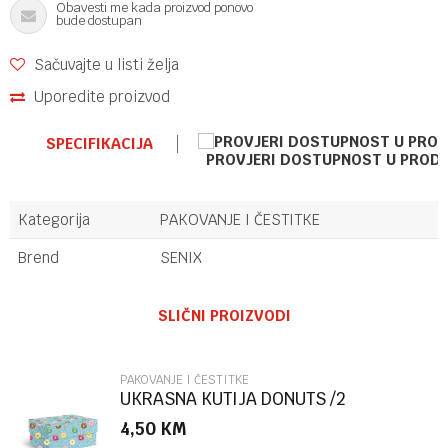
Obavesti me kada proizvod ponovo
bude dostupan
Sačuvajte u listi želja
Uporedite proizvod
SPECIFIKACIJA
PROVJERI DOSTUPNOST U PROD
Kategorija
PAKOVANJE I ČESTITKE
Brend
SENIX
Ime/Nadimak
SLIČNI PROIZVODI
Email
PAKOVANJE I ČESTITKE
UKRASNA KUTIJA DONUTS /2
MARPIMAR
4,50
KM
Poruka