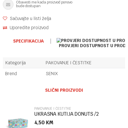
Obavesti me kada proizvod ponovo
bude dostupan
Sačuvajte u listi želja
Uporedite proizvod
SPECIFIKACIJA
PROVJERI DOSTUPNOST U PROD
Kategorija
PAKOVANJE I ČESTITKE
Brend
SENIX
Ime/Nadimak
SLIČNI PROIZVODI
Email
PAKOVANJE I ČESTITKE
UKRASNA KUTIJA DONUTS /2
MARPIMAR
4,50
KM
Poruka