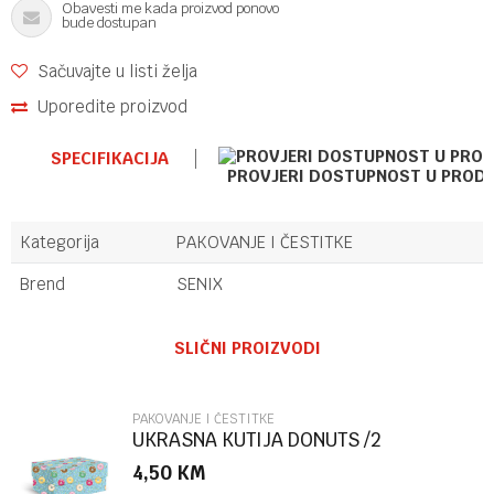
Obavesti me kada proizvod ponovo
bude dostupan
Sačuvajte u listi želja
Uporedite proizvod
SPECIFIKACIJA
PROVJERI DOSTUPNOST U PROD
Kategorija
PAKOVANJE I ČESTITKE
Brend
SENIX
Ime/Nadimak
SLIČNI PROIZVODI
Email
PAKOVANJE I ČESTITKE
UKRASNA KUTIJA DONUTS /2
MARPIMAR
4,50
KM
Poruka