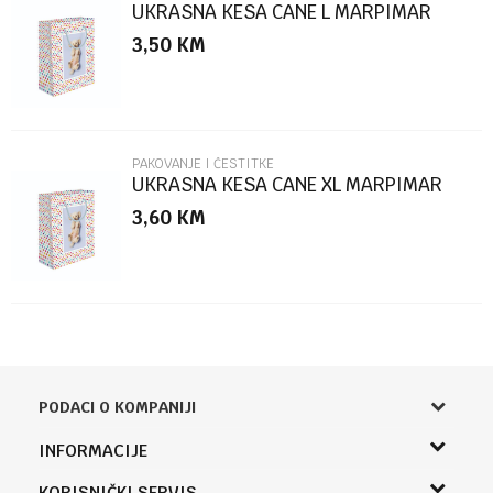
UKRASNA KESA CANE L MARPIMAR
3,50
KM
POŠALJI
PAKOVANJE I ČESTITKE
UKRASNA KESA CANE XL MARPIMAR
3,60
KM
PODACI O KOMPANIJI
Knjižara Kultura
INFORMACIJE
Sladaboni d.o.o.
O nama
KORISNIČKI SERVIS