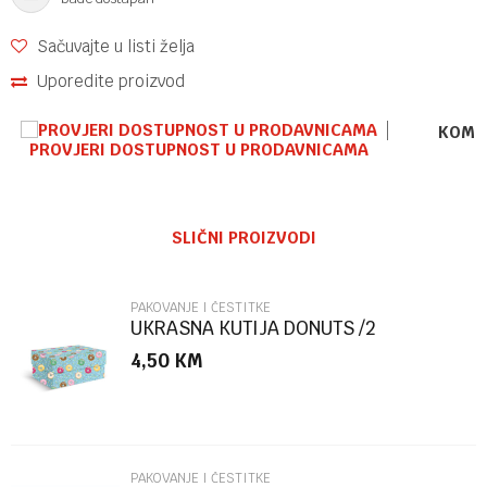
Sačuvajte u listi želja
Uporedite proizvod
KOME
PROVJERI DOSTUPNOST U PRODAVNICAMA
Ime/Nadimak
SLIČNI PROIZVODI
Email
PAKOVANJE I ČESTITKE
UKRASNA KUTIJA DONUTS /2
MARPIMAR
4,50
KM
Poruka
PAKOVANJE I ČESTITKE