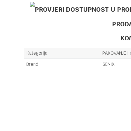
PROD
KO
Kategorija
PAKOVANJE I 
Brend
SENIX
Ime/Nadimak
Poruka