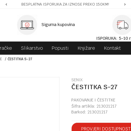
BESPLATNA ISPORUKA ZA IZNOSE PREKO 150KM!
Sigurna kupovina
ISPORUKA: 5-10 r
gračke
Slikarstvo
Popusti
Knjižare
Kontakt
KE
ČESTITKA S-27
SENIX
ČESTITKA S-27
PAKOVANJE I ČESTITKE
Šifra artikla:
213021217
Barkod:
213021217
PROVJERI DOSTUPNOST