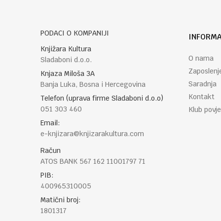
PODACI O KOMPANIJI
INFORMA
POŠALJI
Knjižara Kultura
O nama
Sladaboni d.o.o.
Zaposlenj
Knjaza Miloša 3A
Saradnja
Banja Luka, Bosna i Hercegovina
Kontakt
Telefon (uprava firme Sladaboni d.o.o)
051 303 460
Klub povje
Email:
e-knjizara@knjizarakultura.com
Račun
ATOS BANK 567 162 11001797 71
PIB:
400965310005
Matični broj:
1801317