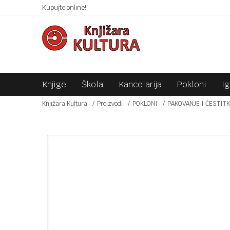
 10KM!
Kupujte online!
SIGURNO PLAĆANJE PLATNIM KARTICAMA!
Knjige
Škola
Kancelarija
Pokloni
I
Knjižara Kultura
Proizvodi
POKLONI
PAKOVANJE I ČESTIT