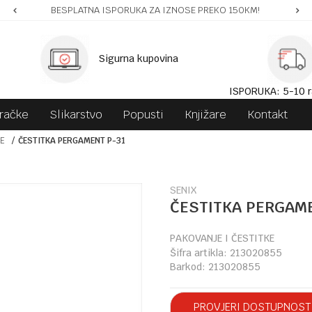
BESPLATNA ISPORUKA ZA IZNOSE PREKO 150KM!
Sigurna kupovina
ISPORUKA: 5-10 r
gračke
Slikarstvo
Popusti
Knjižare
Kontakt
KE
ČESTITKA PERGAMENT P-31
SENIX
ČESTITKA PERGAME
PAKOVANJE I ČESTITKE
Šifra artikla:
213020855
Barkod:
213020855
PROVJERI DOSTUPNOST