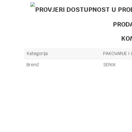
PROD
KO
Kategorija
PAKOVANJE I 
Brend
SENIX
Ime/Nadimak
Poruka