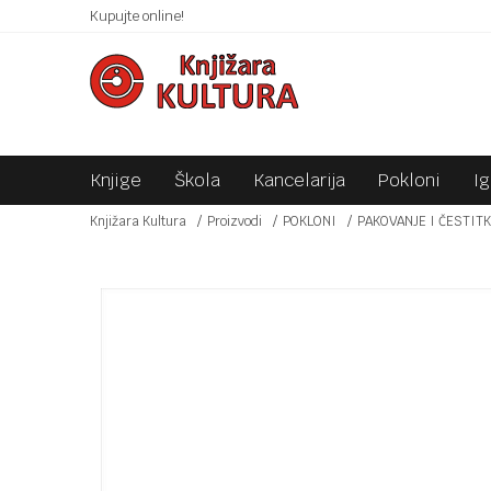
 10KM!
Kupujte online!
SIGURNO PLAĆANJE PLATNIM KARTICAMA!
Knjige
Škola
Kancelarija
Pokloni
I
Knjižara Kultura
Proizvodi
POKLONI
PAKOVANJE I ČESTIT