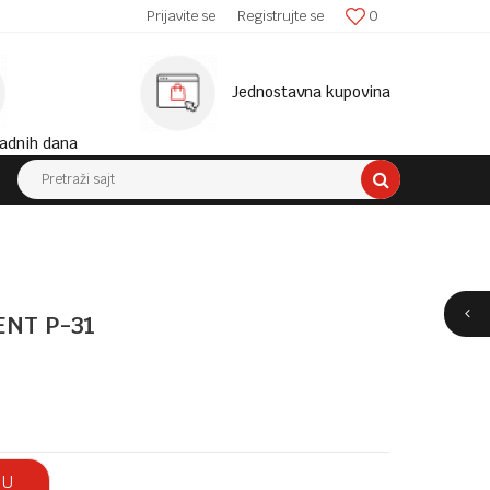
SIGURNA ISPORUKA!
Prijavite se
Registrujte se
0
MINIM
Jednostavna kupovina
adnih dana
Pretraži sajt
NT P-31
 U