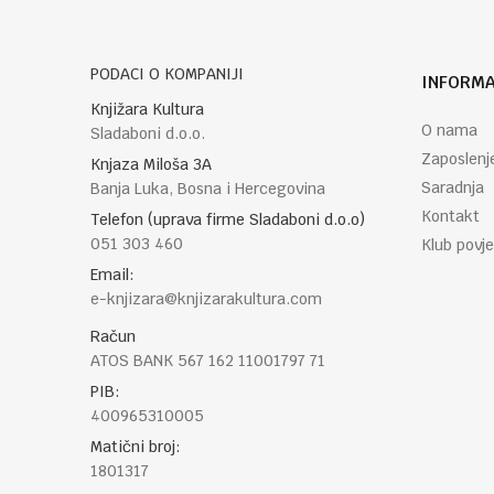
PODACI O KOMPANIJI
INFORMA
POŠALJI
Knjižara Kultura
O nama
Sladaboni d.o.o.
Zaposlenj
Knjaza Miloša 3A
Saradnja
Banja Luka, Bosna i Hercegovina
Kontakt
Telefon (uprava firme Sladaboni d.o.o)
051 303 460
Klub povje
Email:
e-knjizara@knjizarakultura.com
Račun
ATOS BANK 567 162 11001797 71
PIB:
400965310005
Matični broj:
1801317