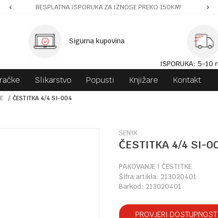
BESPLATNA ISPORUKA ZA IZNOSE PREKO 150KM!
Sigurna kupovina
ISPORUKA: 5-10 r
gračke
Slikarstvo
Popusti
Knjižare
Kontakt
KE
ČESTITKA 4/4 SI-004
SENIX
ČESTITKA 4/4 SI-0
PAKOVANJE I ČESTITKE
Šifra artikla:
213020401
Barkod:
213020401
PROVJERI DOSTUPNOST