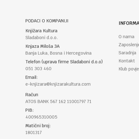
PODACI O KOMPANIJI
INFORMA
POŠALJI
Knjižara Kultura
O nama
Sladaboni d.o.o.
Zaposlenj
Knjaza Miloša 3A
Saradnja
Banja Luka, Bosna i Hercegovina
Kontakt
Telefon (uprava firme Sladaboni d.o.o)
051 303 460
Klub povje
Email:
e-knjizara@knjizarakultura.com
Račun
ATOS BANK 567 162 11001797 71
PIB:
400965310005
Matični broj:
1801317