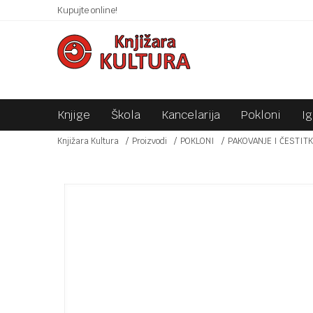
 10KM!
Kupujte online!
SIGURNO PLAĆANJE PLATNIM KARTICAMA!
Knjige
Škola
Kancelarija
Pokloni
I
Knjižara Kultura
Proizvodi
POKLONI
PAKOVANJE I ČESTIT