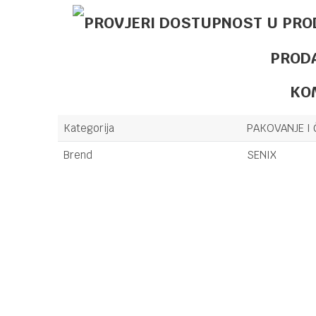
PROD
KO
Kategorija
PAKOVANJE I 
Brend
SENIX
Ime/Nadimak
Poruka