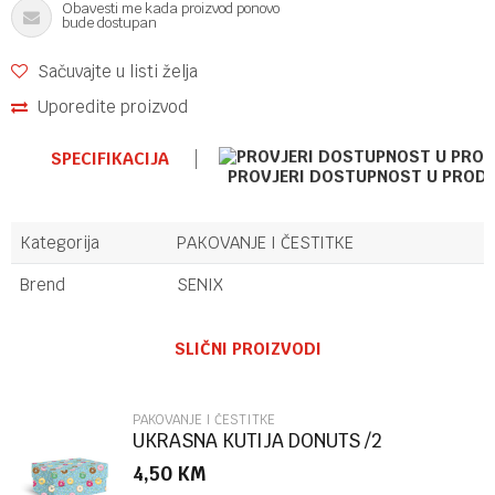
Obavesti me kada proizvod ponovo
bude dostupan
Sačuvajte u listi želja
Uporedite proizvod
SPECIFIKACIJA
PROVJERI DOSTUPNOST U PROD
Kategorija
PAKOVANJE I ČESTITKE
Brend
SENIX
Ime/Nadimak
SLIČNI PROIZVODI
Email
PAKOVANJE I ČESTITKE
UKRASNA KUTIJA DONUTS /2
MARPIMAR
4,50
KM
Poruka