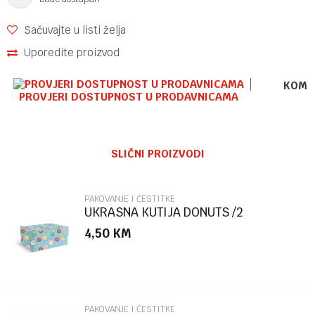
Sačuvajte u listi želja
Uporedite proizvod
KOME
PROVJERI DOSTUPNOST U PRODAVNICAMA
Ime/Nadimak
SLIČNI PROIZVODI
Email
PAKOVANJE I ČESTITKE
UKRASNA KUTIJA DONUTS /2
MARPIMAR
4,50
KM
Poruka
PAKOVANJE I ČESTITKE