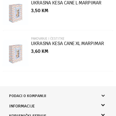
UKRASNA KESA CANE L MARPIMAR
3,50
KM
POŠALJI
PAKOVANJE I ČESTITKE
UKRASNA KESA CANE XL MARPIMAR
3,60
KM
PODACI O KOMPANIJI
Knjižara Kultura
INFORMACIJE
Sladaboni d.o.o.
O nama
KORISNIČKI SERVIS