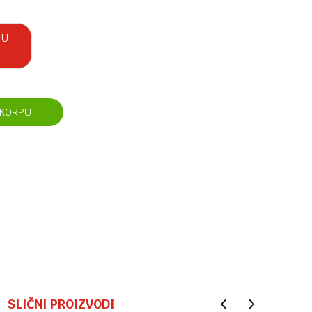
 U
 KORPU
SLIČNI PROIZVODI