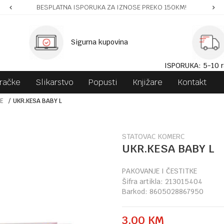
BESPLATNA ISPORUKA ZA IZNOSE PREKO 150KM!
Sigurna kupovina
ISPORUKA: 5-10 r
gračke
Slikarstvo
Popusti
Knjižare
Kontakt
KE
UKR.KESA BABY L
STATOVAC KOMERC
UKR.KESA BABY L
PAKOVANJE I ČESTITKE
Šifra artikla:
213015404
Barkod:
8605028867950
3,00
KM