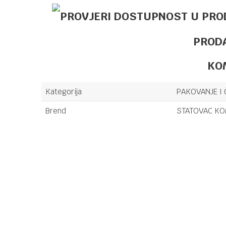
PROD
KO
Kategorija
PAKOVANJE I 
Brend
STATOVAC K
Ime/Nadimak
Poruka