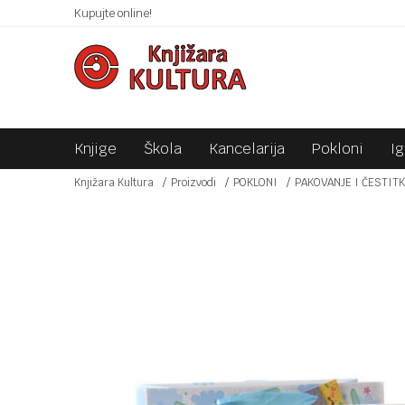
 10KM!
Kupujte online!
SIGURNO PLAĆANJE PLATNIM KARTICAMA!
Knjige
Škola
Kancelarija
Pokloni
I
Knjižara Kultura
Proizvodi
POKLONI
PAKOVANJE I ČESTIT