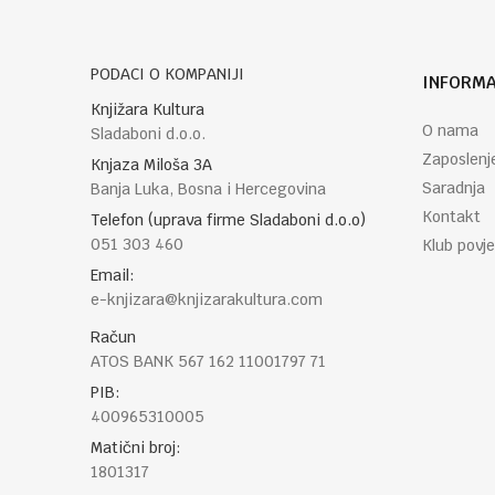
PODACI O KOMPANIJI
INFORMA
POŠALJI
Knjižara Kultura
O nama
Sladaboni d.o.o.
Zaposlenj
Knjaza Miloša 3A
Saradnja
Banja Luka, Bosna i Hercegovina
Kontakt
Telefon (uprava firme Sladaboni d.o.o)
051 303 460
Klub povje
Email:
e-knjizara@knjizarakultura.com
Račun
ATOS BANK 567 162 11001797 71
PIB:
400965310005
Matični broj:
1801317