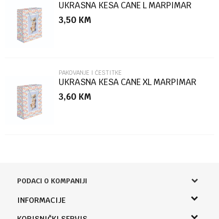
UKRASNA KESA CANE L MARPIMAR
3,50
KM
POŠALJI
PAKOVANJE I ČESTITKE
UKRASNA KESA CANE XL MARPIMAR
3,60
KM
PODACI O KOMPANIJI
Knjižara Kultura
INFORMACIJE
Sladaboni d.o.o.
O nama
KORISNIČKI SERVIS