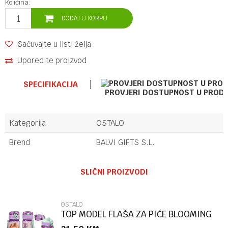
Količina:
DODAJ U KORPU
Sačuvajte u listi želja
Uporedite proizvod
SPECIFIKACIJA
PROVJERI DOSTUPNOST U PROD
Kategorija
OSTALO
Brend
BALVI GIFTS S.L.
Ime/Nadimak
SLIČNI PROIZVODI
Email
OSTALO
TOP MODEL FLAŠA ZA PIĆE BLOOMING
KITTY