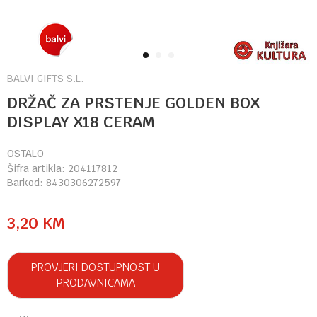
1
2
3
BALVI GIFTS S.L.
DRŽAČ ZA PRSTENJE GOLDEN BOX
DISPLAY X18 CERAM
OSTALO
Šifra artikla:
204117812
Barkod:
8430306272597
3,20
KM
PROVJERI DOSTUPNOST U
PRODAVNICAMA