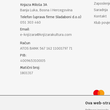
Zaposlenj
Knjaza Miloša 3A
Saradnja
Banja Luka, Bosna i Hercegovina
Kontakt
Telefon (uprava firme Sladaboni d.o.o)
051 303 460
Klub povje
Email:
e-knjizara@knjizarakultura.com
Račun
ATOS BANK 567 162 11001797 71
PIB:
400965310005
Matični broj:
1801317
Ova web-stran