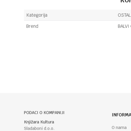
Kategorija
OSTA
Brend
BALVI 
Ime/Nadimak
Poruka
PODACI O KOMPANIJI
INFORMA
POŠALJI
Knjižara Kultura
O nama
Sladaboni d.o.o.