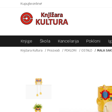
 10KM!
Kupujte online!
SIGURNO PLAĆANJE PLATNIM KARTICAMA!
Knjige
Škola
Kancelarija
Pokloni
I
Knjižara Kultura
Proizvodi
POKLONI
OSTALO
MALA SAK