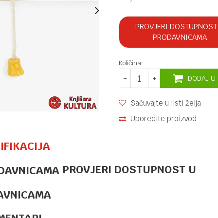
PROVJERI DOSTUPNOST
PRODAVNICAMA
Količina:
DODAJ U
Sačuvajte u listi želja
Uporedite proizvod
IFIKACIJA
PROVJERI DOSTUPNOST U
OSTALO
31,40
KM
TOP MODEL
BOCA ZA
AVNICAMA
PIĆE MUSIC
4/1
MENTARI