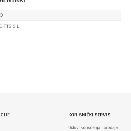
OSTALO
38,80
KM
TOP MODEL
LO
ŠOLJA ZA
VAN FESTIVAL
GIFTS S.L.
FUN 4/1
OSTALO
24,90
KM
MINI RADIO
Email
FM0002
CIJE
KORISNIČKI SERVIS
Uslovi korišćenja i prodaje