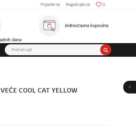
SIGURNA ISPORUKA!
Prijavite se
Registrujte se
0
MINIM
Jednostavna kupovina
adnih dana
Pretraži sajt
CVEĆE COOL CAT YELLOW