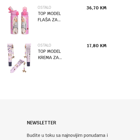
KITTY
OSTALO
36,70
KM
TOP MODEL
FLAŠA ZA
PIĆE OD
NEHRĐAJUĆEG
ČELIKA PIN IT
OSTALO
17,80
KM
TOP MODEL
KREMA ZA
RUKE LOVIES
NEWSLETTER
Budite u toku sa najnovijim ponudama i