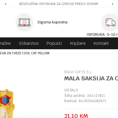
BESPLATNA ISPORUKA ZA IZNOSE PREKO 150KM!
Sigurna kupovina
ISPORUKA: 5-10 r
gračke
Slikarstvo
Popusti
Knjižare
Kontakt
SIJA ZA CVEĆE COOL CAT YELLOW
BALVI GIFTS S.L.
MALA SAKSIJA ZA 
OSTALO
Šifra artikla:
204117811
Barkod:
8430306282671
21,10
KM