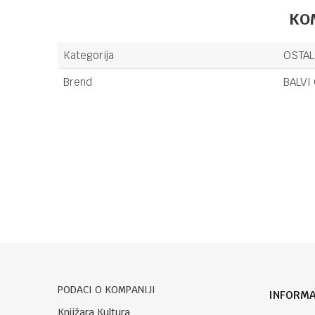
KO
Kategorija
OSTA
Brend
BALVI 
Ime/Nadimak
Poruka
PODACI O KOMPANIJI
INFORMA
POŠALJI
Knjižara Kultura