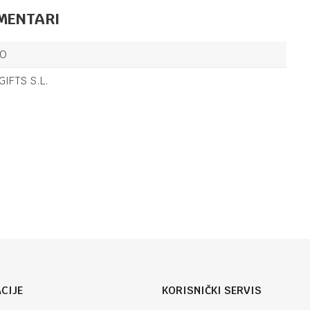
4/1
MENTARI
OSTALO
38,80
KM
TOP MODEL
LO
ŠOLJA ZA
VAN FESTIVAL
GIFTS S.L.
FUN 4/1
OSTALO
24,90
KM
MINI RADIO
Email
FM0002
CIJE
KORISNIČKI SERVIS