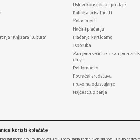
Uslovi korišćenja i prodaje
e
Politika privatnosti
Kako kupiti
Načini plaćanja
renja "Knjižara Kultura"
Plaćanje karticama
Isporuka
Zamjena veličine i zamjena artik
drugi
Reklamacije
Povraćaj sredstava
Pravo na odustajanje
Najčešća pitanja
ica koristi kolačiće
naš sajt koristi cookies (kolačiće) u cilju poboljšanja korisničkog iskustva. Ukoliko nastavit