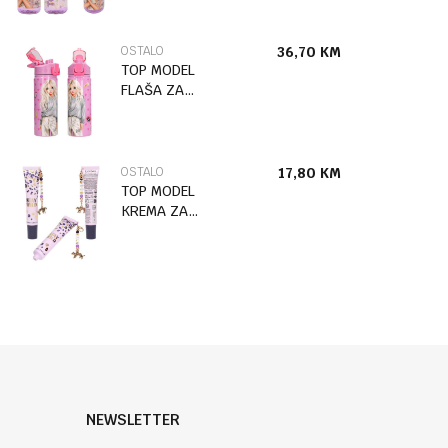
BLOOMING
KITTY
OSTALO
36,70
KM
TOP MODEL
FLAŠA ZA
PIĆE OD
NEHRĐAJUĆEG
ČELIKA PIN IT
OSTALO
17,80
KM
TOP MODEL
KREMA ZA
RUKE LOVIES
NEWSLETTER