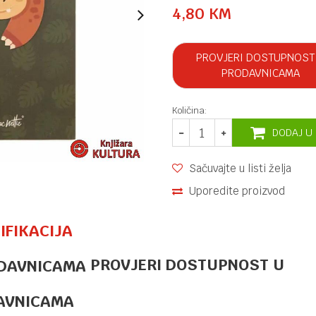
4,80
KM
PROVJERI DOSTUPNOST
PRODAVNICAMA
Količina:
DODAJ U
Sačuvajte u listi želja
Uporedite proizvod
IFIKACIJA
PROVJERI DOSTUPNOST U
OSTALO
31,40
KM
TOP MODEL
BOCA ZA
AVNICAMA
PIĆE MUSIC