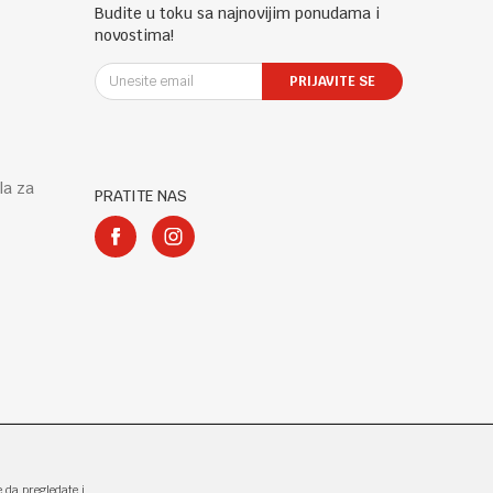
Budite u toku sa najnovijim ponudama i
novostima!
PRIJAVITE SE
la za
PRATITE NAS
e da pregledate i