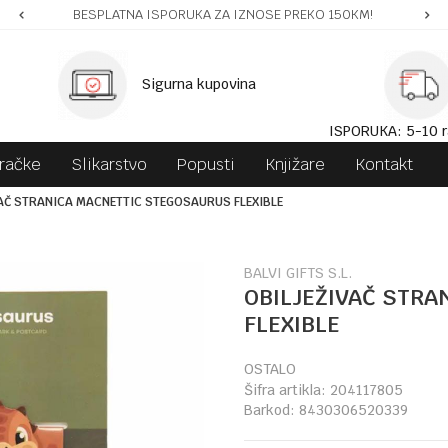
BESPLATNA ISPORUKA ZA IZNOSE PREKO 150KM!
Sigurna kupovina
ISPORUKA: 5-10 r
gračke
Slikarstvo
Popusti
Knjižare
Kontakt
VAČ STRANICA MACNETTIC STEGOSAURUS FLEXIBLE
BALVI GIFTS S.L.
OBILJEŽIVAČ STR
FLEXIBLE
OSTALO
Šifra artikla:
204117805
Barkod:
8430306520339