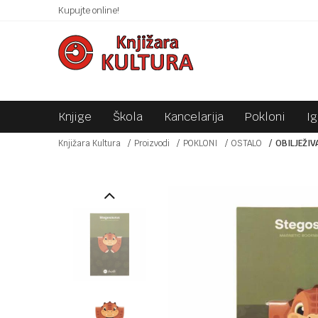
 10KM!
Kupujte online!
SIGURNO PLAĆANJE PLATNIM KARTICAMA!
Knjige
Škola
Kancelarija
Pokloni
I
Knjižara Kultura
Proizvodi
POKLONI
OSTALO
OBILJEŽI