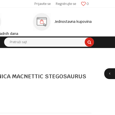
SIGURNA ISPORUKA!
Prijavite se
Registrujte se
0
MINIM
Jednostavna kupovina
adnih dana
Pretraži sajt
ANICA MACNETTIC STEGOSAURUS