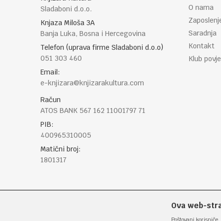
O nama
Sladaboni d.o.o.
Zaposlenj
Knjaza Miloša 3A
Saradnja
Banja Luka, Bosna i Hercegovina
Kontakt
Telefon (uprava firme Sladaboni d.o.o)
051 303 460
Klub povje
Email:
e-knjizara@knjizarakultura.com
Račun
ATOS BANK 567 162 11001797 71
PIB:
400965310005
Matični broj:
1801317
Ova web-stran
Poštovani korisniče, 