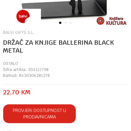
1
2
3
BALVI GIFTS S.L.
DRŽAČ ZA KNJIGE BALLERINA BLACK
METAL
OSTALO
Šifra artikla:
204117798
Barkod:
8430306281278
22,70
KM
PROVJERI DOSTUPNOST U
PRODAVNICAMA