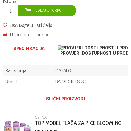
Količina:
DODAJ U KORPU
Sačuvajte u listi želja
Uporedite proizvod
SPECIFIKACIJA
PROVJERI DOSTUPNOST U PROD
Kategorija
OSTALO
Brend
BALVI GIFTS S.L.
Ime/Nadimak
SLIČNI PROIZVODI
Email
OSTALO
TOP MODEL FLAŠA ZA PIĆE BLOOMING
KITTY