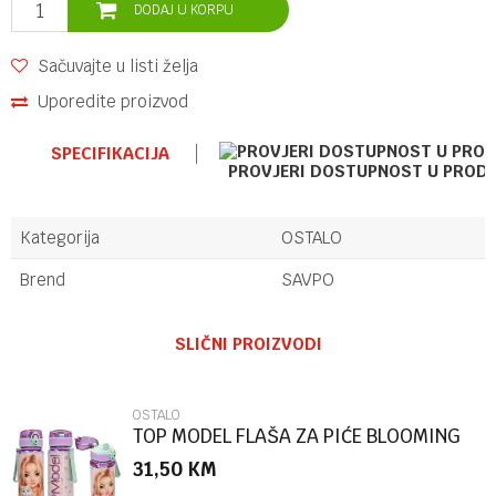
DODAJ U KORPU
Sačuvajte u listi želja
Uporedite proizvod
SPECIFIKACIJA
PROVJERI DOSTUPNOST U PROD
Kategorija
OSTALO
Brend
SAVPO
Ime/Nadimak
SLIČNI PROIZVODI
Email
OSTALO
TOP MODEL FLAŠA ZA PIĆE BLOOMING
KITTY
31,50
KM
Poruka