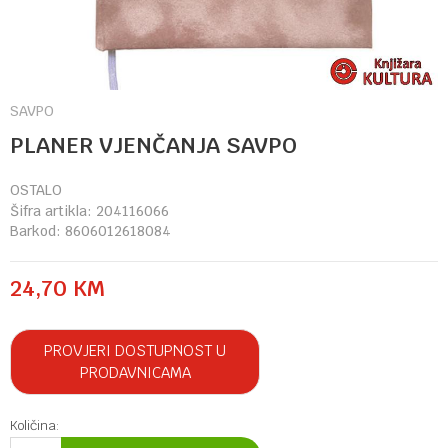
SAVPO
PLANER VJENČANJA SAVPO
OSTALO
Šifra artikla:
204116066
Barkod:
8606012618084
24,70
KM
PROVJERI DOSTUPNOST U
PRODAVNICAMA
Količina: