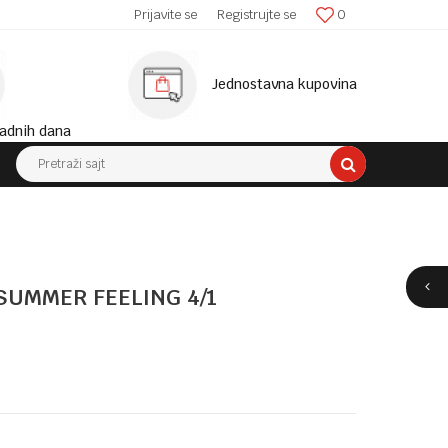
SIGURNA ISPORUKA!
Prijavite se
Registrujte se
0
MINIM
Jednostavna kupovina
adnih dana
Pretraži sajt
SUMMER FEELING 4/1