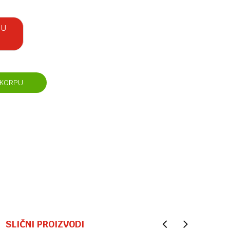
 U
 KORPU
SLIČNI PROIZVODI