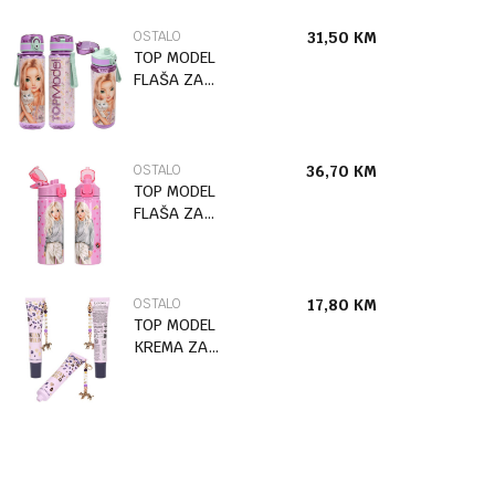
OSTALO
31,50
KM
TOP MODEL
FLAŠA ZA
PIĆE
BLOOMING
KITTY
OSTALO
36,70
KM
TOP MODEL
FLAŠA ZA
PIĆE OD
NEHRĐAJUĆEG
ČELIKA PIN IT
OSTALO
17,80
KM
TOP MODEL
KREMA ZA
RUKE LOVIES