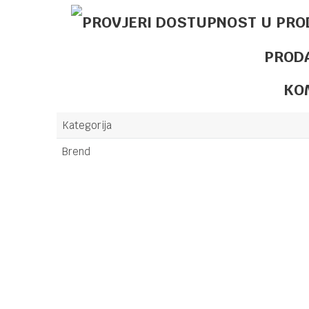
PROD
KO
Kategorija
Brend
Ime/Nadimak
Poruka