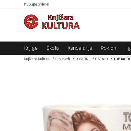
 10KM!
Kupujte online!
SIGURNO PLAĆANJE PLATNIM KARTICAMA!
Knjige
Škola
Kancelarija
Pokloni
I
Knjižara Kultura
Proizvodi
POKLONI
OSTALO
TOP MODEL