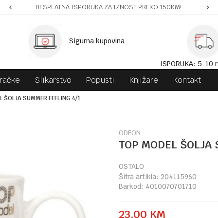
BESPLATNA ISPORUKA ZA IZNOSE PREKO 150KM!
Sigurna kupovina
ISPORUKA: 5-10 r
gračke
Slikarstvo
Popusti
Knjižare
Kontakt
 ŠOLJA SUMMER FEELING 4/1
ODEON
TOP MODEL ŠOLJA 
OSTALO
Šifra artikla:
204115960
Barkod:
4010070701710
23,00
KM