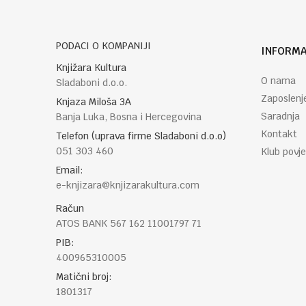
PODACI O KOMPANIJI
INFORMA
POŠALJI
Knjižara Kultura
O nama
Sladaboni d.o.o.
Zaposlenj
Knjaza Miloša 3A
Saradnja
Banja Luka, Bosna i Hercegovina
Kontakt
Telefon (uprava firme Sladaboni d.o.o)
051 303 460
Klub povje
Email:
e-knjizara@knjizarakultura.com
Račun
ATOS BANK 567 162 11001797 71
PIB:
400965310005
Matični broj:
1801317