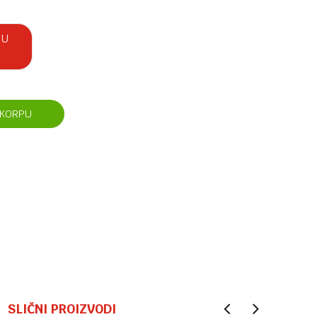
 U
 KORPU
SLIČNI PROIZVODI