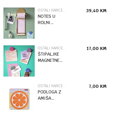
OSTALI KANCELARIJSKI PRIBOR
39,40
KM
NOTES U
ROLNI
MAGNETNI
INK30
OSTALI KANCELARIJSKI PRIBOR
17,00
KM
ŠTIPALJKE
MAGNETNE
4/1 INK29
OSTALI KANCELARIJSKI PRIBOR
7,00
KM
PODLOGA Z
AMIŠA
ORANGE
MR37747