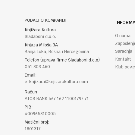
PODACI O KOMPANIJI
INFORMA
Knjižara Kultura
POŠALJI
O nama
Sladaboni d.o.o.
Zaposlenj
Knjaza Miloša 3A
Saradnja
Banja Luka, Bosna i Hercegovina
Kontakt
Telefon (uprava firme Sladaboni d.o.o)
051 303 460
Klub povje
Email:
e-knjizara@knjizarakultura.com
Račun
ATOS BANK 567 162 11001797 71
PIB:
400965310005
Matični broj:
1801317