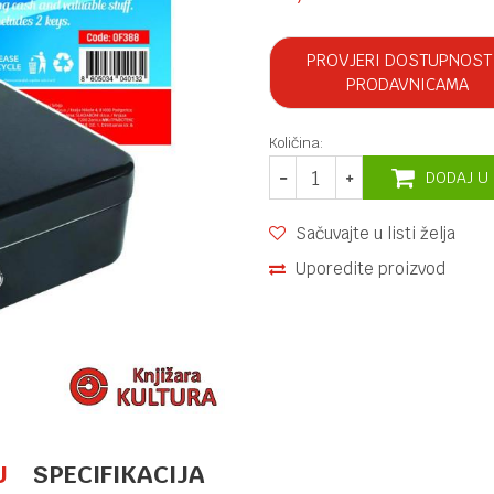
PROVJERI DOSTUPNOST
PRODAVNICAMA
Količina:
DODAJ U
Sačuvajte u listi želja
Uporedite proizvod
U
SPECIFIKACIJA