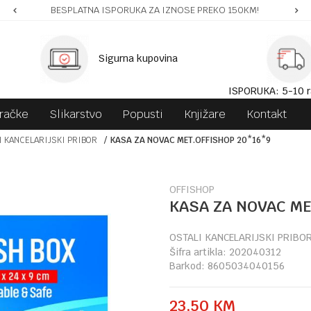
BESPLATNA ISPORUKA ZA IZNOSE PREKO 150KM!
Sigurna kupovina
ISPORUKA: 5-10 r
gračke
Slikarstvo
Popusti
Knjižare
Kontakt
I KANCELARIJSKI PRIBOR
KASA ZA NOVAC MET.OFFISHOP 20*16*9
OFFISHOP
KASA ZA NOVAC ME
OSTALI KANCELARIJSKI PRIBO
Šifra artikla:
202040312
Barkod:
8605034040156
23,50
KM