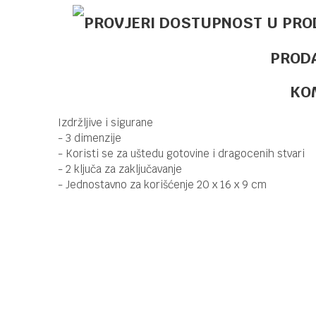
PROD
KO
Izdržljive i sigurane
- 3 dimenzije
- Koristi se za uštedu gotovine i dragocenih stvari
- 2 ključa za zaključavanje
- Jednostavno za korišćenje 20 x 16 x 9 cm
Kategorija
OSTALI KANCELARIJS
Brend
OFFISHOP
Ime/Nadimak
Poruka