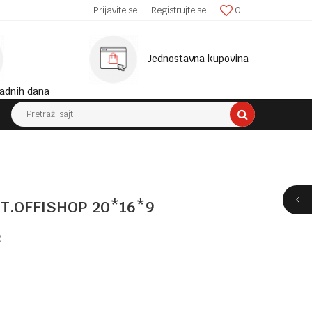
SIGURNA ISPORUKA!
Prijavite se
Registrujte se
0
MINIM
Jednostavna kupovina
adnih dana
Pretraži sajt
T.OFFISHOP 20*16*9
R