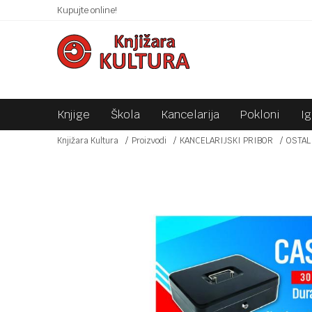
 10KM!
Kupujte online!
SIGURNO PLAĆANJE PLATNIM KARTICAMA!
Knjige
Škola
Kancelarija
Pokloni
I
Knjižara Kultura
Proizvodi
KANCELARIJSKI PRIBOR
OSTAL