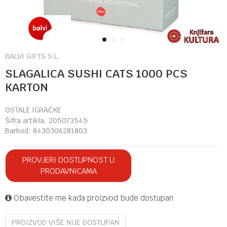
1
2
3
BALVI GIFTS S.L.
SLAGALICA SUSHI CATS 1000 PCS
KARTON
OSTALE IGRAČKE
Šifra artikla:
205073545
Barkod:
8430306281803
PROVJERI DOSTUPNOST U
PRODAVNICAMA
Obavestite me kada proizvod bude dostupan
PROIZVOD VIŠE NIJE DOSTUPAN