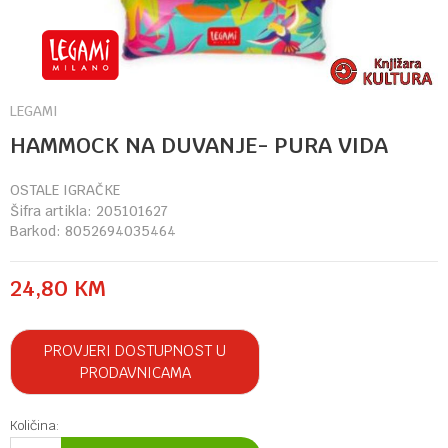
LEGAMI
HAMMOCK NA DUVANJE- PURA VIDA
OSTALE IGRAČKE
Šifra artikla:
205101627
Barkod:
8052694035464
24,80
KM
PROVJERI DOSTUPNOST U
PRODAVNICAMA
Količina: