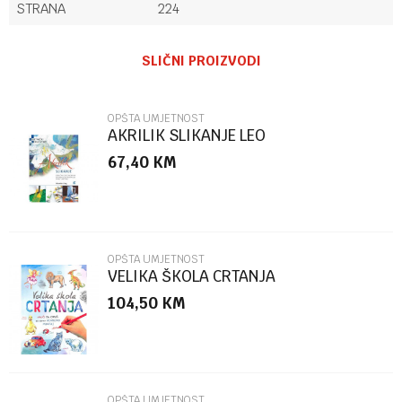
STRANA
224
Ime/Nadimak
SLIČNI PROIZVODI
Email
OPŠTA UMJETNOST
AKRILIK SLIKANJE LEO
67,40
KM
Poruka
OPŠTA UMJETNOST
VELIKA ŠKOLA CRTANJA
104,50
KM
POŠALJI
OPŠTA UMJETNOST