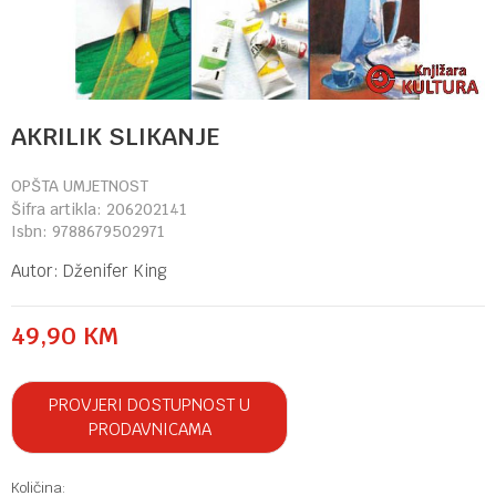
AKRILIK SLIKANJE
OPŠTA UMJETNOST
Šifra artikla:
206202141
Isbn:
9788679502971
Autor:
Dženifer King
49,90
KM
PROVJERI DOSTUPNOST U
PRODAVNICAMA
Količina: