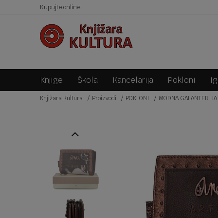
KO 150KM!
Kupujte online!
SIGURNA ISPORUKA!
Knjige
Škola
Kancelarija
Pokloni
I
Knjižara Kultura
Proizvodi
POKLONI
MODNA GALANTERIJA