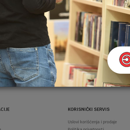
NOVČANICI
54,20
KM
NOVČANIK
SINTETIK
40749-028-
A S.L. SANY BAGS
BEŽ
NOVČANICI
59,40
KM
NOVČANIK
Email
ANEKKE
SINTETIK
40719-903-
ALMA
CIJE
KORISNIČKI SERVIS
Uslovi korišćenja i prodaje
e
Politika privatnosti