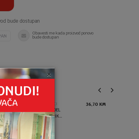
vod bude dostupan
Obavesti me kada proizvod ponovo
PAN
bude dostupan
×
SLIČNI PROIZVODI
NOVČANICI
36,70
KM
TOP MODEL
NOVČANIK
MUSIC