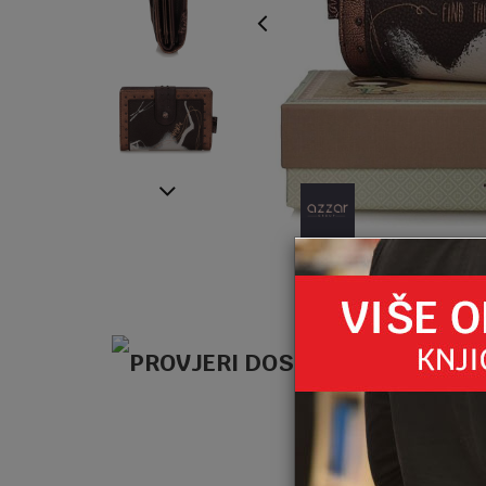
SPEC
PROD
KO