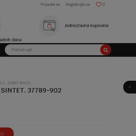
SIGURNO PLAĆANJE PLATNIM KARTICAMA!
Prijavite se
Registrujte se
0
Jednostavna kupovina
adnih dana
Pretraži sajt
.L. SANY BAGS
SINTET. 37789-902
 U