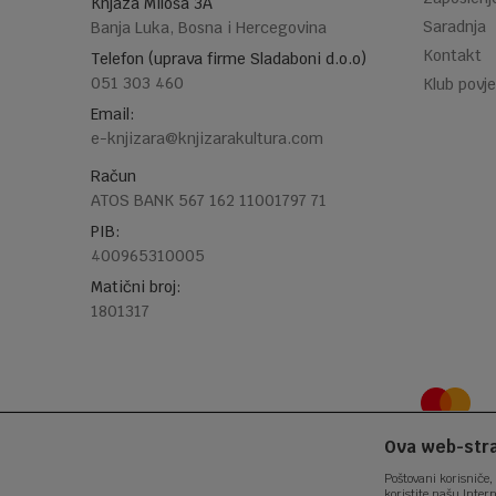
Knjaza Miloša 3A
Saradnja
Banja Luka, Bosna i Hercegovina
Kontakt
Telefon (uprava firme Sladaboni d.o.o)
051 303 460
Klub povje
Email:
e-knjizara@knjizarakultura.com
Račun
ATOS BANK 567 162 11001797 71
PIB:
400965310005
Matični broj:
1801317
Ova web-stran
Poštovani korisniče, 
koristite našu Inter