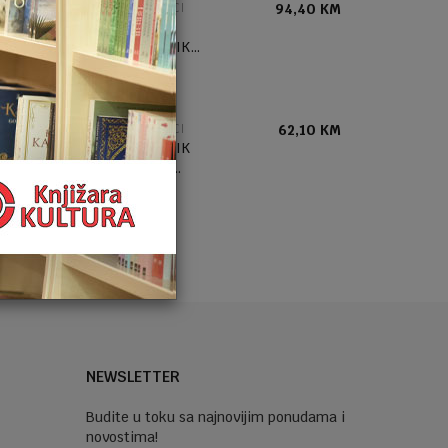
NOVČANICI
94,40
KM
ZIPPO
NOVČANIK
2008000
NOVČANICI
62,10
KM
NOVČANIK
ANEKKE
SINTETIK
40879-910-
TOW
NEWSLETTER
Budite u toku sa najnovijim ponudama i
novostima!