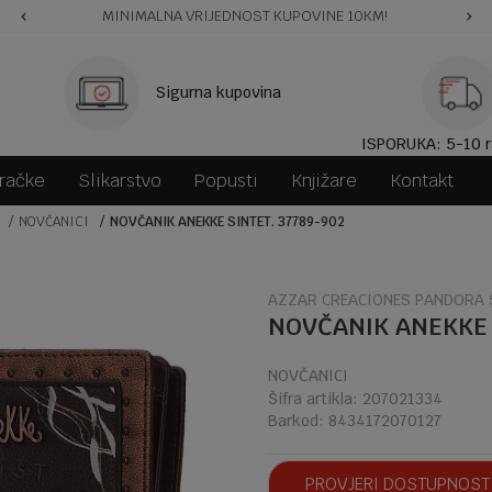
MINIMALNA VRIJEDNOST KUPOVINE 10KM!
Sigurna kupovina
ISPORUKA: 5-10 r
gračke
Slikarstvo
Popusti
Knjižare
Kontakt
NOVČANICI
NOVČANIK ANEKKE SINTET. 37789-902
AZZAR CREACIONES PANDORA S
NOVČANIK ANEKKE 
NOVČANICI
Šifra artikla:
207021334
Barkod:
8434172070127
PROVJERI DOSTUPNOST