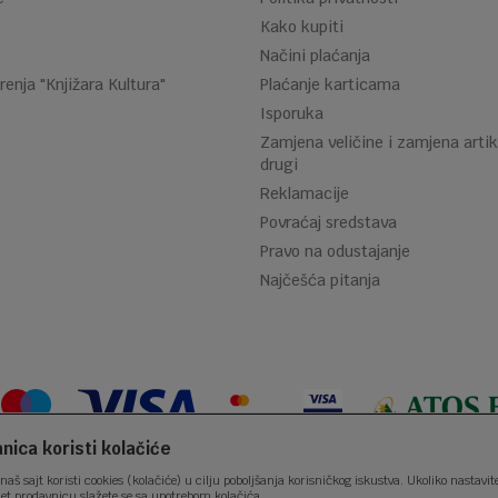
Kako kupiti
Načini plaćanja
renja "Knjižara Kultura"
Plaćanje karticama
Isporuka
Zamjena veličine i zamjena artik
drugi
Reklamacije
Povraćaj sredstava
Pravo na odustajanje
Najčešća pitanja
ica koristi kolačiće
naš sajt koristi cookies (kolačiće) u cilju poboljšanja korisničkog iskustva. Ukoliko nastavit
net prodavnicu slažete se sa upotrebom kolačića.