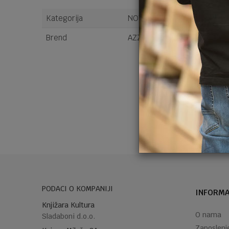
Kategorija
NOVČANICI
Brend
AZZAR CREACIONES PANDOR
Ime/Nadimak
Poruka
PODACI O KOMPANIJI
INFORMA
POŠALJI
Knjižara Kultura
O nama
Sladaboni d.o.o.
Zaposlenj