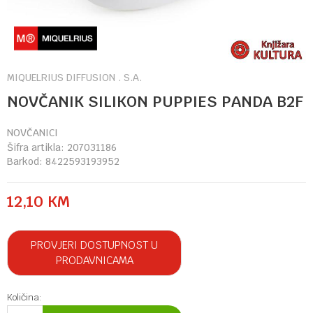
MIQUELRIUS DIFFUSION . S.A.
NOVČANIK SILIKON PUPPIES PANDA B2F
NOVČANICI
Šifra artikla:
207031186
Barkod:
8422593193952
12,10
KM
PROVJERI DOSTUPNOST U
PRODAVNICAMA
Količina: