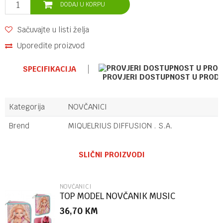
DODAJ U KORPU
Sačuvajte u listi želja
Uporedite proizvod
SPECIFIKACIJA
PROVJERI DOSTUPNOST U PROD
Kategorija
NOVČANICI
Brend
MIQUELRIUS DIFFUSION . S.A.
Ime/Nadimak
SLIČNI PROIZVODI
Email
NOVČANICI
TOP MODEL NOVČANIK MUSIC
36,70
KM
Poruka